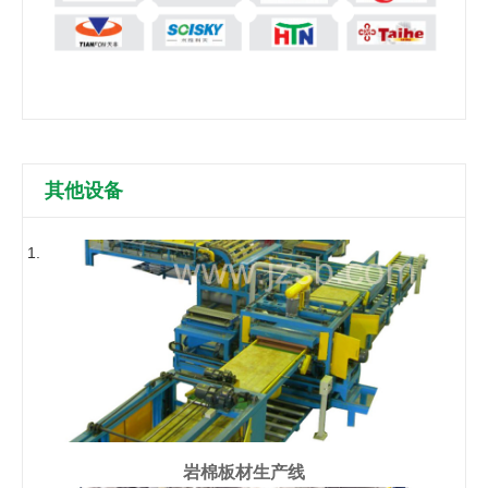
其他设备
岩棉板材生产线