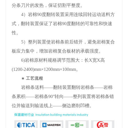
分条刀片的发热，保证切割平整度。
4
）岩棉90度翻转装置采用连续回转运动送料方
式，翻转装置保证了岩棉90度翻转的可靠性和快速
性。
5
）整列装置使岩棉条前后错开，避免岩棉复合
板应力集中，增加岩棉复合板材的承载强度。
6)
岩棉原材料规格调节范围大：长X宽X高
(1200-2400)mm×1200mm×100mm。
★
工艺流程
岩棉条送料——翻转装置翻转岩棉条——岩棉
条累积——岩棉条90°转向——整列装置将岩棉条错
位并输送到输送线上——侧边磨削凹槽。