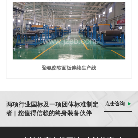
聚氨酯软面板连续生产线
两项行业国标及一项团体标准制定
点击咨询
者 | 您值得信赖的终身装备伙伴