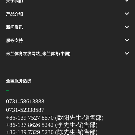
关于我们
产品介绍
新闻资讯
服务支持
米兰体育在线网站_米兰体育(中国)
全国服务热线
0731-58613888
0731-52338587
+86-139 7527 8570 (欧阳先生-销售部)
+86-137 8626 5242 (李先生-销售部)
+86-139 7329 5230 (陈先生-销售部)