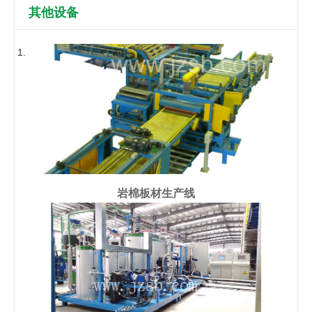
其他设备
岩棉板材生产线