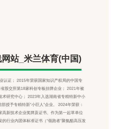
网站_米兰体育(中国)
企业认证； 2015年荣获国家知识产权局的中国专
南省股交所第18家科创专板挂牌企业； 2021年被
术研究中心； 2023年入选湖南省专精特新中小
信部授予专精特新“小巨人”企业。 2024年荣获：
家高新技术企业奖牌及证书、作为第一起草单位
发的行业内团体标准证书（“领跑者”聚氨酯高压发