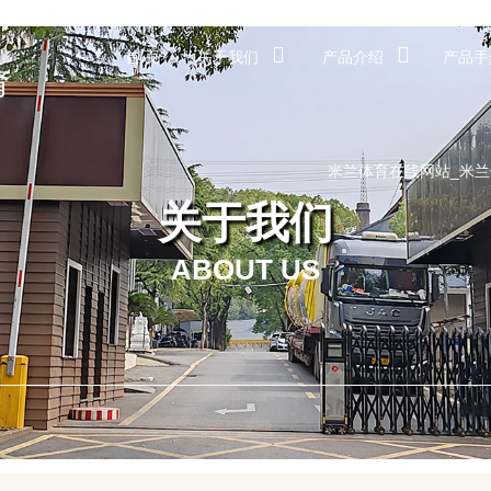
首 页
关于我们
产品介绍
产品手
育
米兰体育在线网站_米兰
关于我们
ABOUT US