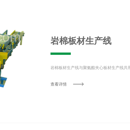
岩棉板材生产线
岩棉板材生产线与聚氨酯夹心板材生产线共
查看详情