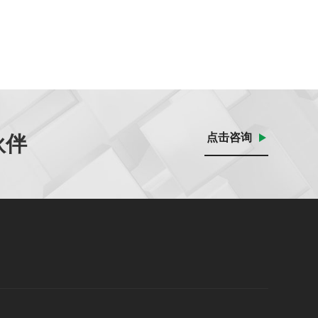
点击咨询
伙伴