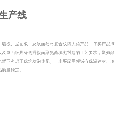
生产线
、墙板、屋面板、及软面卷材复合板四大类产品，每类产品满
板及屋面板具备侧搭接面聚氨酯填充封边的工艺要求，聚氨酯
充暂不考虑正戊烷发泡体系）；主要应用领域有保温建材、冷
品质量稳定。