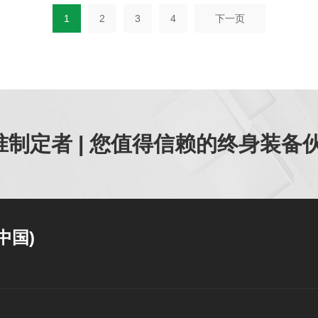
1
2
3
4
下一页
制定者 | 您值得信赖的终身装备
中国)