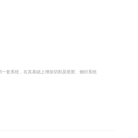
用一套系统，在其基础上增加切割及喷胶、侧封系统