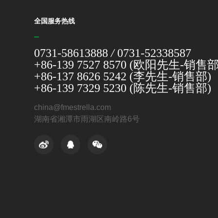
全国服务热线
0731-58613888
/
0731-52338587
+86-139 7527 8570 (欧阳先生-销售部
+86-137 8626 5242 (李先生-销售部)
+86-139 7329 5230 (陈先生-销售部)
china@fmestrella.com
湖南省湘潭市雨湖区南岭路6号