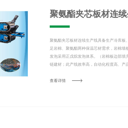
聚氨酯夹芯板材连续
聚氨酯夹芯板材连续生产线具备生产冷库板
足岩棉、聚氨酯两种保温芯材需求，岩棉墙
发泡采用正戊烷发泡体系。（岩棉板边部填
链建材；此产线效率高，自动化程度高、产
查看详情