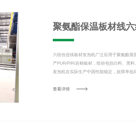
聚氨酯保温板材线六
六组份连续板材发泡机广泛应用于聚氨酯屋
产PUR/PIR/岩棉板材，组份包括白料、
发泡机在实际生产中因性能稳定，故障率低
查看详情