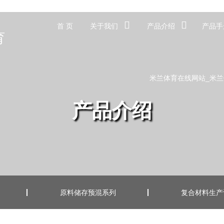
首 页
关于我们
产品介绍
产品手
育
米兰体育在线网站_米兰
产品介绍
原料储存预混系列
复合材料生产