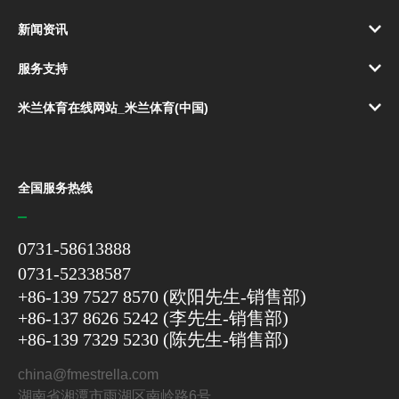
新闻资讯
服务支持
米兰体育在线网站_米兰体育(中国)
全国服务热线
0731-58613888
0731-52338587
+86-139 7527 8570 (欧阳先生-销售部)
+86-137 8626 5242 (李先生-销售部)
+86-139 7329 5230 (陈先生-销售部)
china@fmestrella.com
湖南省湘潭市雨湖区南岭路6号