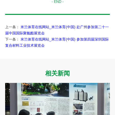
- END -
上一条：
米兰体育在线网站_米兰体育(中国) 赴广州参加第二十一
届中国国际聚氨酯展览会
下一条：
米兰体育在线网站_米兰体育(中国) 参加第四届深圳国际
复合材料工业技术展览会
相关新闻