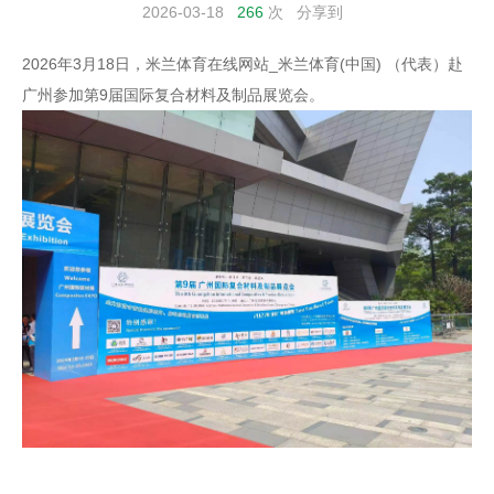
2026-03-18
266
次
分享到
2026年3月18日，米兰体育在线网站_米兰体育(中国) （代表）赴
广州参加第9届国际复合材料及制品展览会。