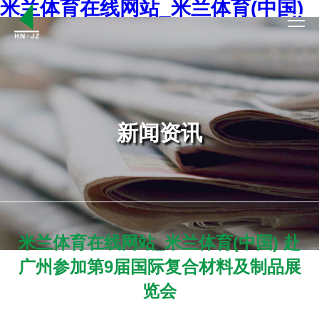
米兰体育在线网站_米兰体育(中国)
首 页
关于我们
新闻资讯
产品介绍
产品手册下载
新闻资讯
米兰体育在线网站_米兰体育(中国) 赴
服务支持
广州参加第9届国际复合材料及制品展
米兰体育在线网站_米兰体育(中国)
览会