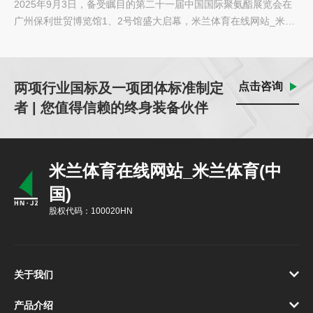
2025年9月3日，备受瞩目的第二十一届中国国际聚氨酯展览会在
广州保利世贸博览馆1、2号馆盛大启幕，米兰体育在线网站_米兰
体育(中国) 代表团代表参加了此次盛会，并与广...
两项行业国标及一项团体标准制定
点击咨询
者 | 您值得信赖的终身装备伙伴
米兰体育在线网站_米兰体育(中
国)
股权代码：100020HN
关于我们
产品介绍