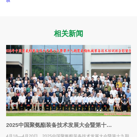
班
相关新闻
2025中国聚氨酯装备技术发展大会暨第十九
期聚氨酯机械装备技术培训
4月18—4月20日，2025中国聚氨酯装备技术发展大会暨第十九期