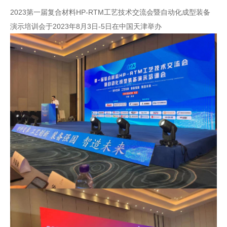
2023第一届复合材料HP-RTM工艺技术交流会暨自动化成型装备
演示培训会于2023年8月3日-5日在中国天津举办