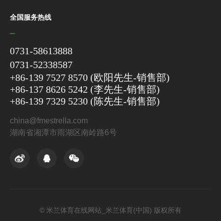
全国服务热线
0731-58613888
0731-52338587
+86-139 7527 8570 (欧阳先生-销售部)
+86-137 8626 5242 (李先生-销售部)
+86-139 7329 5230 (陈先生-销售部)
china@fmestrella.com
湖南省湘潭市雨湖区南岭路6号
© 米兰体育在线网站_米兰体育(中国) 版权所有