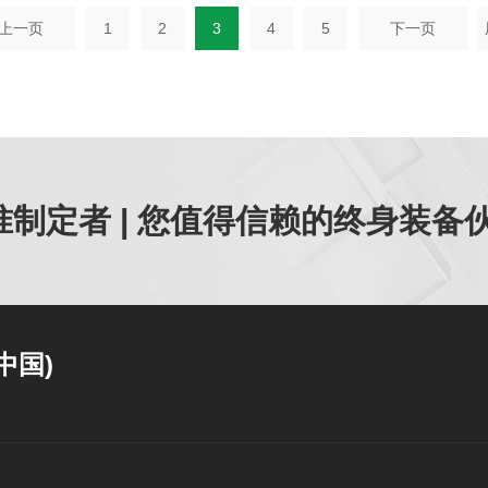
上一页
1
2
3
4
5
下一页
制定者 | 您值得信赖的终身装备
中国)