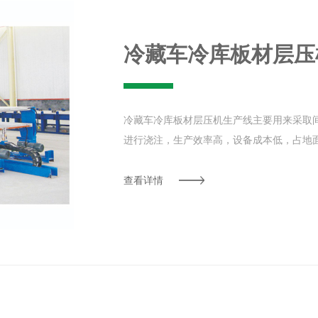
冷藏车冷库板材层压机
冷藏车冷库板材层压机生产线主要用来采取间
进行浇注，生产效率高，设备成本低，占地
查看详情