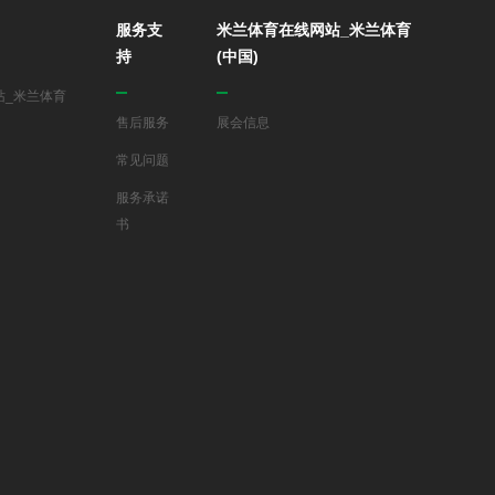
服务支
米兰体育在线网站_米兰体育
持
(中国)
站_米兰体育
售后服务
展会信息
常见问题
服务承诺
书