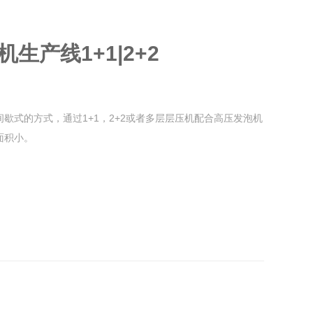
生产线1+1|2+2
歇式的方式，通过1+1，2+2或者多层层压机配合高压发泡机
面积小。