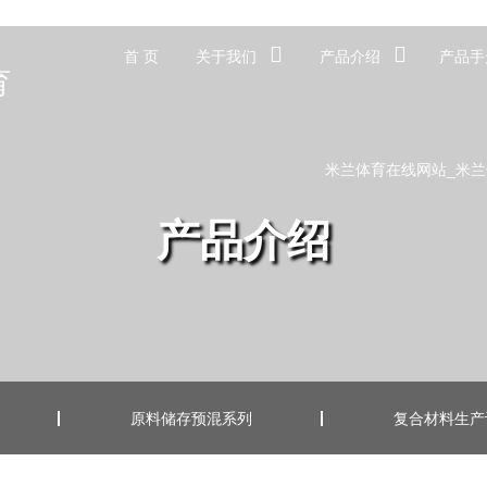
首 页
关于我们
产品介绍
产品手
育
米兰体育在线网站_米兰
产品介绍
原料储存预混系列
复合材料生产