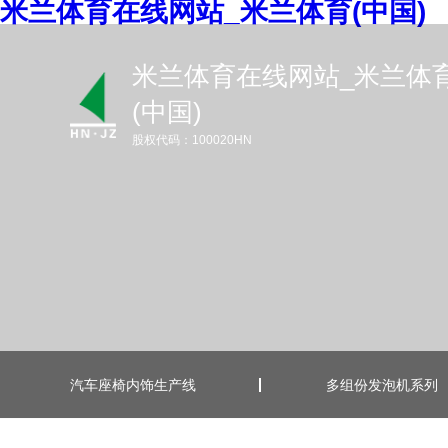
米兰体育在线网站_米兰体育(中国)
米兰体育在线网站_米兰体
首 页
(中国)
关于我们
股权代码：100020HN
产品介绍
产品手册下载
新闻资讯
服务支持
汽车座椅内饰生产线
多组份发泡机系列
米兰体育在线网站_米兰体育(中国)