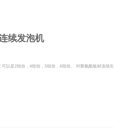
连续发泡机
R,可以是2组份，4组份，5组份，6组份。 对聚氨酯板材连续生