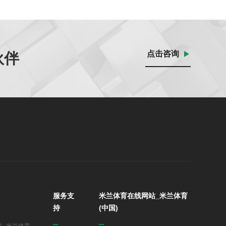
点击咨询
伙伴
服务支
米兰体育在线网站_米兰体育
持
(中国)
站_米兰体育