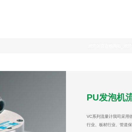
首 页
关于我们
产品介绍
产品手
育
米兰体育在线网站_米兰
PU发泡机
VC系列流量计我司采用德
行业、板材行业、管道保