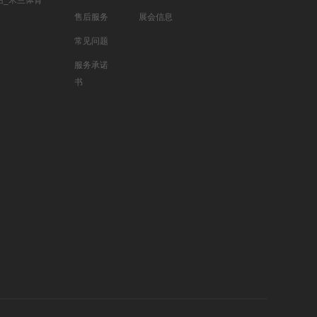
售后服务
展会信息
常见问题
服务承诺
书