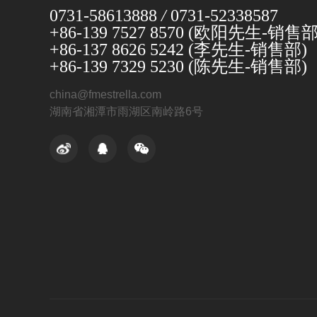
0731-58613888
/
0731-52338587
+86-139 7527 8570 (欧阳先生-销售部
+86-137 8626 5242 (李先生-销售部)
+86-139 7329 5230 (陈先生-销售部)
china@fmestrella.com
湖南省湘潭市雨湖区南岭路6号