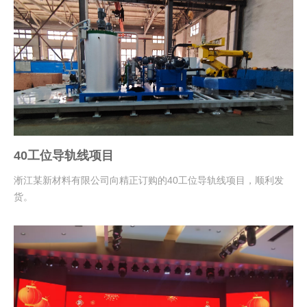
40工位导轨线项目
淅江某新材料有限公司向精正订购的40工位导轨线项目，顺利发
货。