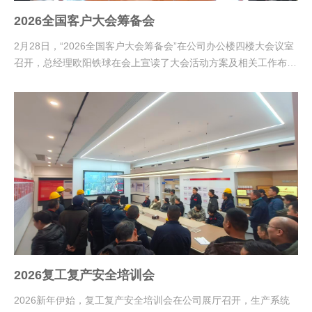
2026全国客户大会筹备会
2月28日，“2026全国客户大会筹备会”在公司办公楼四楼大会议室
召开，总经理欧阳铁球在会上宣读了大会活动方案及相关工作布
置，颜剑董事长指示：我们要为大会进行周密地安排，确保以最高
地礼仪为“2026全国客户大会暨第二十期聚氨酯机械装备技术培训
班”，做好服务工作，八方迎客，共创美好未来。
2026复工复产安全培训会
2026新年伊始，复工复产安全培训会在公司展厅召开，生产系统