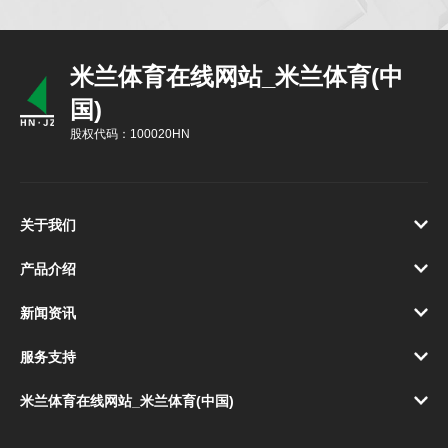
米兰体育在线网站_米兰体育(中
国)
股权代码：100020HN
关于我们
产品介绍
新闻资讯
服务支持
米兰体育在线网站_米兰体育(中国)